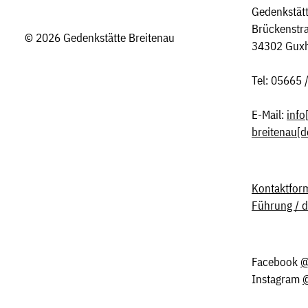
Gedenkstätt
Brückenstr
© 2026 Gedenkstätte Breitenau
34302 Gux
Tel: 05665 
E-Mail:
info
breitenau[d
Kontaktform
Führung / 
Facebook
@
Instagram
@