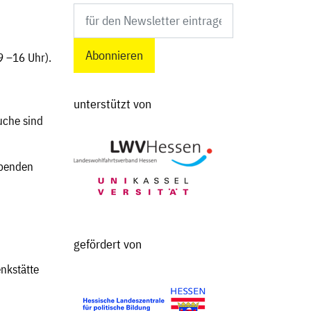
Newsletter abonnieren
9 –16 Uhr).
unterstützt von
che sind
 Spenden
gefördert von
nkstätte