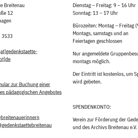
e Breitenau
Dienstag – Freitag: 9 – 16 Uhr
aße 12
Sonntag: 13 – 17 Uhr
hagen
Bürozeiten: Montag – Freitag (
Montags, samstags und an
/ 3533
Feiertagen geschlossen
[at]
gedenkstaette-
Nur angemeldete Gruppenbesu
ot]de
montags möglich.
Der Eintritt ist kostenlos, um
wird gebeten.
ular zur Buchung einer
des pädagogischen Angebotes
SPENDENKONTO:
breitenauerinnern
Verein zur Förderung der Gede
gedenkstaettebreitenau
und des Archivs Breitenau e.V.