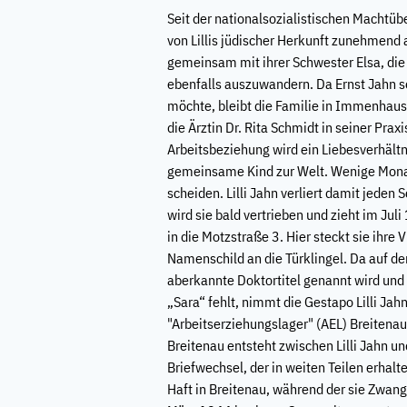
Seit der nationalsozialistischen Machtü
von Lillis jüdischer Herkunft zunehmend a
gemeinsam mit ihrer Schwester Elsa, die 
ebenfalls auszuwandern. Da Ernst Jahn s
möchte, bleibt die Familie in Immenhau
die Ärztin Dr. Rita Schmidt in seiner Prax
Arbeitsbeziehung wird ein Liebesverhältn
gemeinsame Kind zur Welt. Wenige Monate 
scheiden. Lilli Jahn verliert damit jede
wird sie bald vertrieben und zieht im Jul
in die Motzstraße 3. Hier steckt sie ihre 
Namenschild an die Türklingel. Da auf der 
aberkannte Doktortitel genannt wird un
„Sara“ fehlt, nimmt die Gestapo Lilli Jah
"Arbeitserziehungslager" (AEL) Breitenau
Breitenau entsteht zwischen Lilli Jahn un
Briefwechsel, der in weiten Teilen erhal
Haft in Breitenau, während der sie Zwangs