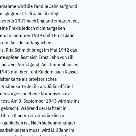
bernahme wird die Familie Jahn aufgrund
usgegrenzt. Lilli Jahn überlegt
bereits 1933 nach England emigriert ist,
eine Praxis jedoch nicht aufgeben
sen. Im Sommer 1939 stellt Ernst Jahn
is ein. Aus der anfänglichen
is. Rita Schmidt bringt im Mai 1942 das
später lässt sich Ernst Jahn von Lilli
n Schutz vor Verfolgung. Aus Immenhausen
i 1943 mit ihren fünf Kindern nach Kassel
Visitenkarte als provisorisches
Visitenkarte der ihr als Jüdin offiziell
d der vorgeschriebene Namenszusatz
n fest. Am 3. September 1943 wird sie ins
 gebracht. Während der Haftzeit in
d ihren Kindern ein eindrücklicher
ten geblieben ist. Nach siebenmonatiger
arbeit leisten muss, wird Lilli Jahn im