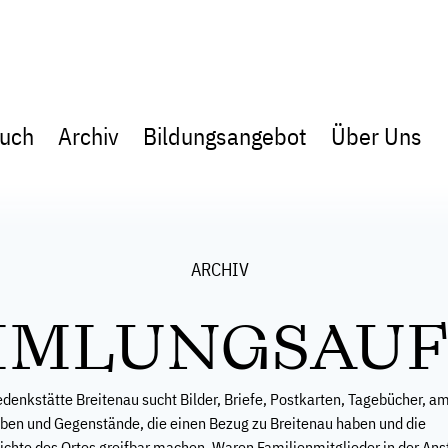
uch
Archiv
Bildungsangebot
Über Uns
ARCHIV
MMLUNGSAUF
denkstätte Breitenau sucht Bilder, Briefe, Postkarten, Tagebücher, am
iben und Gegenstände, die einen Bezug zu Breitenau haben und die
chte des Ortes greifbar machen. Waren Familienmitglieder in der Ans