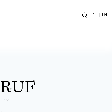
DE
EN
RUF
tliche
talt