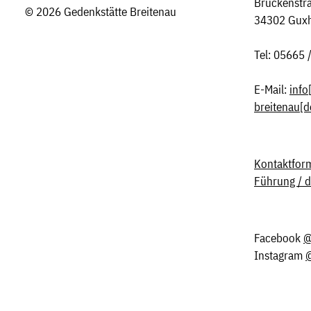
Brückenstr
© 2026 Gedenkstätte Breitenau
34302 Gux
Tel: 05665 
E-Mail:
info
breitenau[d
Kontaktform
Führung / 
Facebook
@
Instagram
@