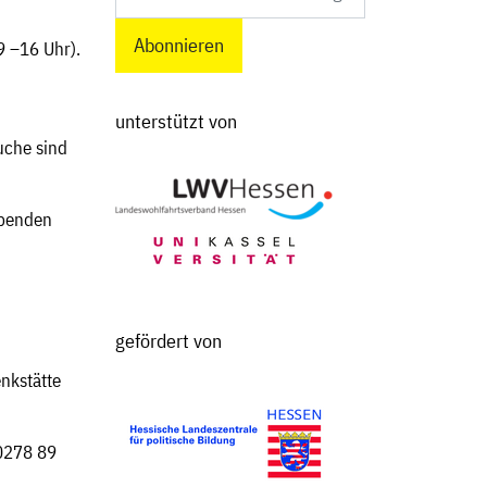
9 –16 Uhr).
unterstützt von
che sind
 Spenden
gefördert von
nkstätte
0278 89