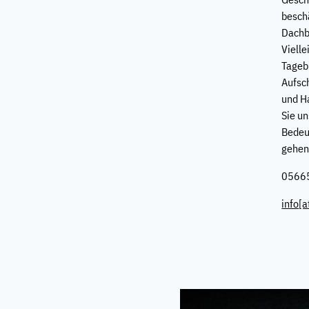
beschä
Dachb
Vielle
Tageb
Aufsch
und H
Sie u
Bedeu
gehen
0566
info
[a