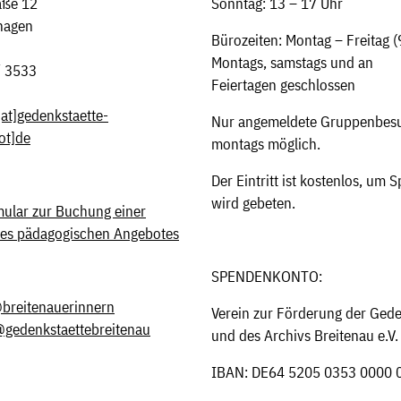
aße 12
Sonntag: 13 – 17 Uhr
hagen
Bürozeiten: Montag – Freitag (
Montags, samstags und an
/ 3533
Feiertagen geschlossen
[at]
gedenkstaette-
Nur angemeldete Gruppenbesu
ot]de
montags möglich.
Der Eintritt ist kostenlos, um
wird gebeten.
ular zur Buchung einer
des pädagogischen Angebotes
SPENDENKONTO:
breitenauerinnern
Verein zur Förderung der Gede
gedenkstaettebreitenau
und des Archivs Breitenau e.V.
IBAN: DE64 5205 0353 0000 