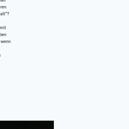
hren
alt“?
 mit
eben
h wenn
u