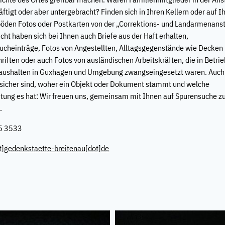
ftigt oder aber untergebracht? Finden sich in Ihren Kellern oder auf I
öden Fotos oder Postkarten von der „Correktions- und Landarmenanst
icht haben sich bei Ihnen auch Briefe aus der Haft erhalten,
ucheinträge, Fotos von Angestellten, Alltagsgegenstände wie Decken
riften oder auch Fotos von ausländischen Arbeitskräften, die in Betri
aushalten in Guxhagen und Umgebung zwangseingesetzt waren. Auc
nsicher sind, woher ein Objekt oder Dokument stammt und welche
tung es hat: Wir freuen uns, gemeinsam mit Ihnen auf Spurensuche z
.
5 3533
t]
gedenkstaette-breitenau[dot]de