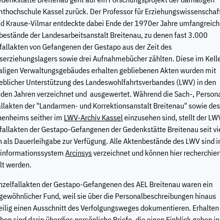
thochschule Kassel zurück. Der Professor für Erziehungswissenschaf
rid Krause-Vilmar entdeckte dabei Ende der 1970er Jahre umfangreic
bestände der Landesarbeitsanstalt Breitenau, zu denen fast 3.000
fallakten von Gefangenen der Gestapo aus der Zeit des
tserziehungslagers sowie drei Aufnahmebücher zählten. Diese im Kell
ligen Verwaltungsgebäudes erhalten gebliebenen Akten wurden mit
blicher Unterstützung des Landeswohlfahrtsverbandes (LWV) in den
nden Jahren verzeichnet und ausgewertet. Während die Sach-, Person
allakten der "Landarmen- und Korrektionsanstalt Breitenau" sowie de
enheims seither im
LWV-Archiv Kassel
einzusehen sind, stellt der LW
lfallakten der Gestapo-Gefangenen der Gedenkstätte Breitenau seit vi
n als Dauerleihgabe zur Verfügung. Alle Aktenbestände des LWV sind 
vinformationssystem
Arcinsys
verzeichnet und können hier recherchier
lt werden.
inzelfallakten der Gestapo-Gefangenen des AEL Breitenau waren ein
gewöhnlicher Fund, weil sie über die Personalbeschreibungen hinaus
teilig einen Ausschnitt des Verfolgungsweges dokumentieren. Erhalten
ben sind darin überdies persönliche Briefe, die einen Einblick geben i