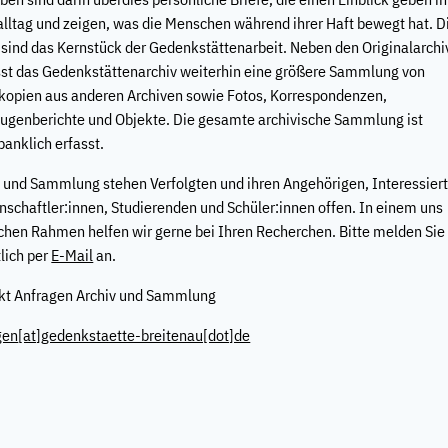
alltag und zeigen, was die Menschen während ihrer Haft bewegt hat. D
 sind das Kernstück der Gedenkstättenarbeit. Neben den Originalarchi
st das Gedenkstättenarchiv weiterhin eine größere Sammlung von
kopien aus anderen Archiven sowie Fotos, Korrespondenzen,
eugenberichte und Objekte. Die gesamte archivische Sammlung ist
anklich erfasst.
v und Sammlung stehen Verfolgten und ihren Angehörigen, Interessier
nschaftler:innen, Studierenden und Schüler:innen offen. In einem uns
chen Rahmen helfen wir gerne bei Ihren Recherchen. Bitte melden Sie
tlich per
E-Mail
an.
kt Anfragen Archiv und Sammlung
gen
[at]
gedenkstaette-breitenau[dot]de