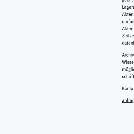
Lager
Akten
umfas
Akten
Zeitz
datenb
Archi
Wisse
mögli
schrif
Konta
anfra