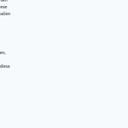
iese
valien
ten,
 diese