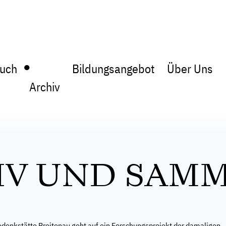
●
uch
Bildungsangebot
Über Uns
Archiv
IV UND SAM
edenkstätte Breitenau geht auf ein Forschungsprojekt der damaligen