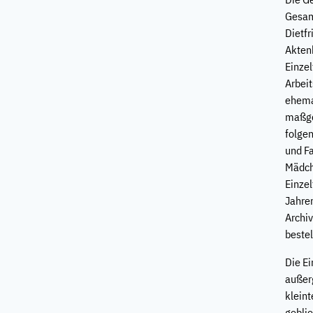
Gesam
Dietf
Akten
Einzel
Arbei
ehema
maßge
folge
und F
Mädch
Einze
Jahre
Archi
bestel
Die E
außer
klein
geblie