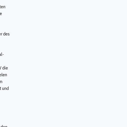
ten
he
er des
al-
s
V die
elen
im
t und
n den